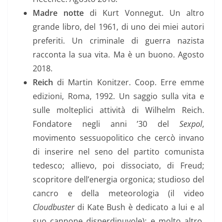
Madre notte
di Kurt Vonnegut. Un altro
grande libro, del 1961, di uno dei miei autori
preferiti. Un criminale di guerra nazista
racconta la sua vita. Ma è un buono. Agosto
2018.
Reich
di Martin Konitzer. Coop. Erre emme
edizioni, Roma, 1992. Un saggio sulla vita e
sulle molteplici attività di Wilhelm Reich.
Fondatore negli anni ’30 del
Sexpol
,
movimento sessuopolitico che cercò invano
di inserire nel seno del partito comunista
tedesco; allievo, poi dissociato, di Freud;
scopritore dell’energia orgonica; studioso del
cancro e della meteorologia (il video
Cloudbuster
di Kate Bush è dedicato a lui e al
suo cannone disperdinuvole); e molto altro.