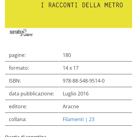
pagine:
180
formato:
14 x 17
ISBN:
978-88-548-9514-0
data pubblicazione:
Luglio 2016
editore:
Aracne
collana:
Filamenti |
23
Quarta di copertina