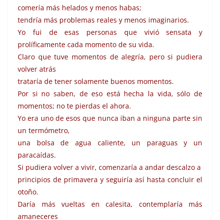
comería más helados y menos habas;
tendría más problemas reales y menos imaginarios.
Yo fui de esas personas que vivió sensata y
prolíficamente cada momento de su vida.
Claro que tuve momentos de alegría, pero si pudiera
volver atrás
trataría de tener solamente buenos momentos.
Por si no saben, de eso está hecha la vida, sólo de
momentos; no te pierdas el ahora.
Yo era uno de esos que nunca iban a ninguna parte sin
un termómetro,
una bolsa de agua caliente, un paraguas y un
paracaídas.
Si pudiera volver a vivir, comenzaría a andar descalzo a
principios de primavera y seguiría así hasta concluir el
otoño.
Daría más vueltas en calesita, contemplaría más
amaneceres