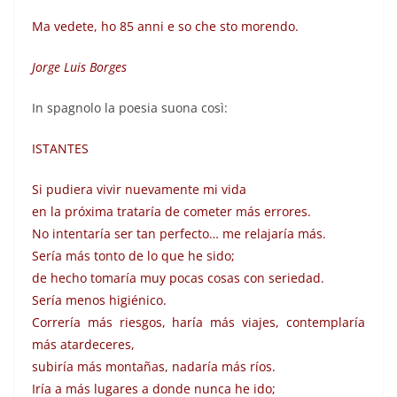
Ma vedete, ho 85 anni e so che sto morendo.
Jorge Luis Borges
In spagnolo la poesia suona così:
ISTANTES
Si pudiera vivir nuevamente mi vida
en la próxima trataría de cometer más errores.
No intentaría ser tan perfecto… me relajaría más.
Sería más tonto de lo que he sido;
de hecho tomaría muy pocas cosas con seriedad.
Sería menos higiénico.
Correría más riesgos, haría más viajes, contemplaría
más atardeceres,
subiría más montañas, nadaría más ríos.
Iría a más lugares a donde nunca he ido;