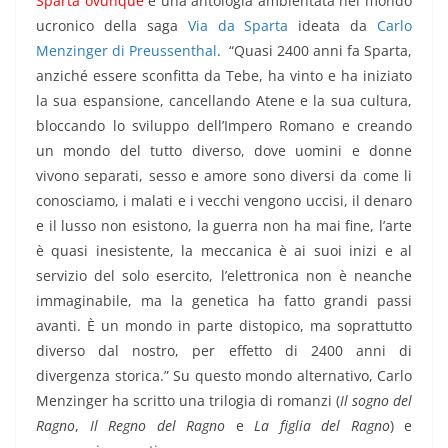
Sparta ovunque
è una antologia ambientata nel mondo
ucronico della saga
Via da Sparta
ideata da
Carlo
Menzinger di Preussenthal
. “Quasi 2400 anni fa Sparta,
anziché essere sconfitta da Tebe, ha vinto e ha iniziato
la sua espansione, cancellando Atene e la sua cultura,
bloccando lo sviluppo dell’Impero Romano e creando
un mondo del tutto diverso, dove uomini e donne
vivono separati, sesso e amore sono diversi da come li
conosciamo, i malati e i vecchi vengono uccisi, il denaro
e il lusso non esistono, la guerra non ha mai fine, l’arte
è quasi inesistente, la meccanica è ai suoi inizi e al
servizio del solo esercito, l’elettronica non è neanche
immaginabile, ma la genetica ha fatto grandi passi
avanti. È un mondo in parte distopico, ma soprattutto
diverso dal nostro, per effetto di 2400 anni di
divergenza storica.” Su questo mondo alternativo, Carlo
Menzinger ha scritto una trilogia di romanzi (
Il sogno del
Ragno
,
Il Regno del Ragno
e
La figlia del Ragno
) e