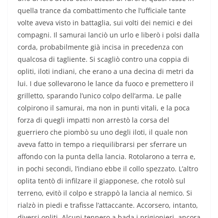
quella trance da combattimento che l’ufficiale tante
volte aveva visto in battaglia, sui volti dei nemici e dei
compagni. Il samurai lanciò un urlo e liberò i polsi dalla
corda, probabilmente già incisa in precedenza con
qualcosa di tagliente. Si scagliò contro una coppia di
opliti, iloti indiani, che erano a una decina di metri da
lui. I due sollevarono le lance da fuoco e premettero il
grilletto, sparando l’unico colpo dell’arma. Le palle
colpirono il samurai, ma non in punti vitali, e la poca
forza di quegli impatti non arrestò la corsa del
guerriero che piombò su uno degli iloti, il quale non
aveva fatto in tempo a riequilibrarsi per sferrare un
affondo con la punta della lancia. Rotolarono a terra e,
in pochi secondi, l’indiano ebbe il collo spezzato. L’altro
oplita tentò di infilzare il giapponese, che rotolò sul
terreno, evitò il colpo e strappò la lancia al nemico. Si
rialzò in piedi e trafisse l’attaccante. Accorsero, intanto,
diversi opliti. Alcuni tennero a bada i prigionieri, ancora