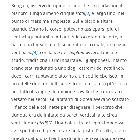
Bengala, osservò le ripide colline che circondavano il
pianoro, lungo almeno cinque
stadi
[3]
e largo uno, nel
punto di massima ampiezza. Sulle piccole alture,
quando c’erano le corse, potevano assieparsi più di
centocinquantamila indiani. Adesso erano deserte, a
parte una linea di opliti schierata sul crinale, uno ogni
venti
piedi
[4]
, con la
dory
e l’
hoplon
, ovvero lancia e
scudo, tradizionali armi spartane. I giapponesi, intanto,
erano stati radunati a uno degli estremi del rettilineo,
dove i carri ruotavano attorno a un sottile obelisco, in
una delle due terribili curve dove la terra era più scura
per tutto il sangue di uomini e cavalli che lì era stato
versato nei secoli. Gli abitanti di Gorea avevano scalzato
il fianco delle collinette per disegnare il percorso che
dunque era delimitato da pareti verticali alte circa
venticinque
piedi
[5]
. Una balaustra di legno impediva
agli spettatori di precipitare nella pista. Dall’alto, dietro
quegli spalti, una trentina di opliti teneva i giapponesi