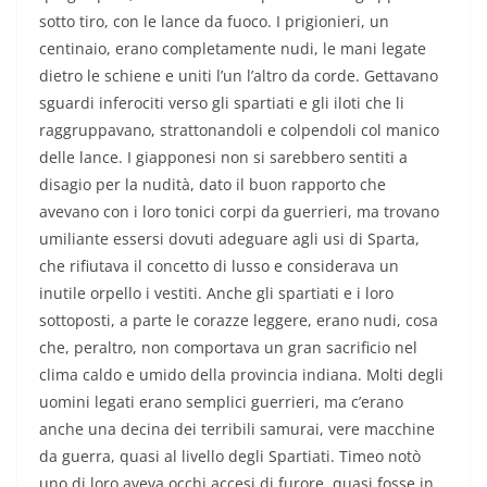
sotto tiro, con le lance da fuoco. I prigionieri, un
centinaio, erano completamente nudi, le mani legate
dietro le schiene e uniti l’un l’altro da corde. Gettavano
sguardi inferociti verso gli spartiati e gli iloti che li
raggruppavano, strattonandoli e colpendoli col manico
delle lance. I giapponesi non si sarebbero sentiti a
disagio per la nudità, dato il buon rapporto che
avevano con i loro tonici corpi da guerrieri, ma trovano
umiliante essersi dovuti adeguare agli usi di Sparta,
che rifiutava il concetto di lusso e considerava un
inutile orpello i vestiti. Anche gli spartiati e i loro
sottoposti, a parte le corazze leggere, erano nudi, cosa
che, peraltro, non comportava un gran sacrificio nel
clima caldo e umido della provincia indiana. Molti degli
uomini legati erano semplici guerrieri, ma c’erano
anche una decina dei terribili samurai, vere macchine
da guerra, quasi al livello degli Spartiati. Timeo notò
uno di loro aveva occhi accesi di furore, quasi fosse in