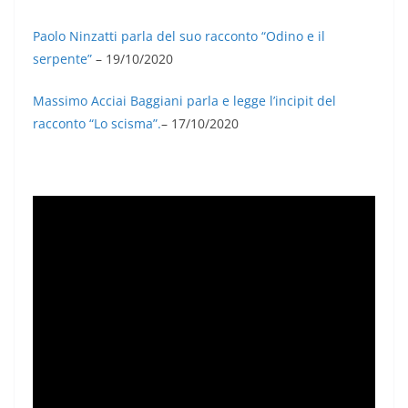
Paolo Ninzatti parla del suo racconto “Odino e il
serpente”
– 19/10/2020
Massimo Acciai Baggiani parla e legge l’incipit del
racconto “Lo scisma”.
– 17/10/2020