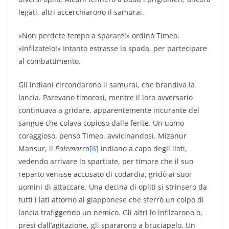
legati, altri accerchiarono il samurai.
«Non perdete tempo a sparare!» ordinò Timeo.
«Infilzatelo!» Intanto estrasse la spada, per partecipare
al combattimento.
Gli indiani circondarono il samurai, che brandiva la
lancia. Parevano timorosi, mentre il loro avversario
continuava a gridare, apparentemente incurante del
sangue che colava copioso dalle ferite. Un uomo
coraggioso, pensò Timeo, avvicinandosi. Mizanur
Mansur, il
Polemarco
[6]
indiano a capo degli iloti,
vedendo arrivare lo spartiate, per timore che il suo
reparto venisse accusato di codardia, gridò ai suoi
uomini di attaccare. Una decina di opliti si strinsero da
tutti i lati attorno al giapponese che sferrò un colpo di
lancia trafiggendo un nemico. Gli altri lo infilzarono o,
presi dall’agitazione, gli spararono a bruciapelo. Un