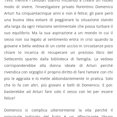
1995: mentre i cellulari stanno iniziando a creare un nuovo
modo di vivere, l’investigatore privato fiorentino Domenico
Arturi ha cinquantacinque anni e non è felice; gli pare però
una buona idea evitare di peggiorare la situazione stando
alla larga da ogni relazione sentimentale che possa turbare il
suo equilibrio. Ma la sua aspirazione a un mondo in cui il
sesso non sia legato al sentimento entra in crisi quando la
giovane e bella vedova di un conte ucciso in circostanze poco
chiare lo incarica di recuperare un prezioso libro del
Settecento sparito dalla biblioteca di famiglia. La vedova
corrisponderebbe alla donna ideale di Arturi perché
rivendica con orgoglio il proprio diritto di fare l’amore con chi
più le aggrada e lo mette abbondantemente in pratica. Solo
che lo fa con altri, più giovani e belli di Domenico. E poi:
basterebbe ad Arturi fare solo il sesso con lei per essere
felice?
Domenico si complica ulteriormente la vita perché il
principale indiziato del furto è un affascinante libraio