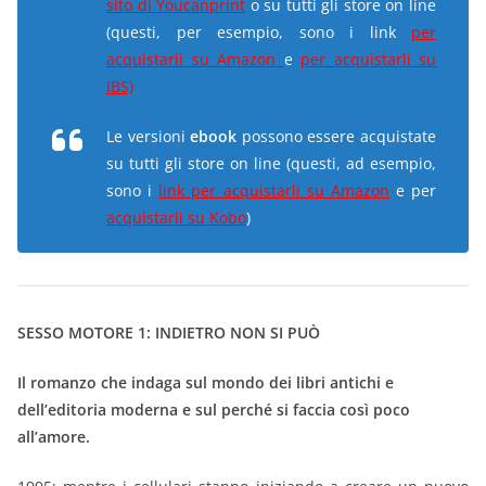
sito di Youcanprint
o su tutti gli store on line
(questi, per esempio, sono i link
per
acquistarli su Amazon
e
per acquistarli su
IBS)
Le versioni
ebook
possono essere acquistate
su tutti gli store on line (questi, ad esempio,
sono i
link per acquistarli su Amazon
e per
acquistarli su Kobo
)
SESSO MOTORE 1: INDIETRO NON SI PUÒ
Il romanzo che indaga sul mondo dei libri antichi e
dell’editoria moderna e sul perché si faccia così poco
all’amore.