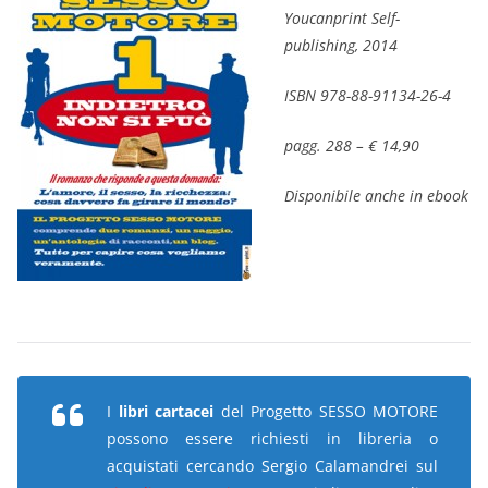
Youcanprint Self-
publishing, 2014
ISBN 978-88-91134-26-4
pagg. 288 – € 14,90
Disponibile anche in ebook
I
libri cartacei
del Progetto SESSO MOTORE
possono essere richiesti in libreria o
acquistati cercando Sergio Calamandrei sul