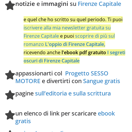
notizie
e
immagini
su
Firenze Capitale
e quel che ho scritto su quel periodo. Ti puoi
iscrivere alla mia newsletter gratuita su
Firenze Capitale
e puoi
scoprire di più sul
romanzo
L'oppio di Firenze Capitale,
ricevendo anche
l'ebook pdf gratuito
I segreti
oscuri di Firenze Capitale
appassionarti col
Progetto SESSO
MOTORE
e divertirti con
Sangue gratis
pagine
sull’editoria e sulla scrittura
un elenco di link per scaricare
ebook
gratis