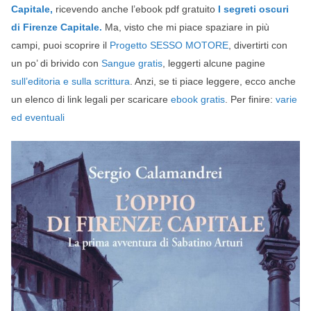
Capitale,
ricevendo anche l’ebook pdf gratuito
I segreti oscuri
di Firenze Capitale.
Ma, visto che mi piace spaziare in più
campi, puoi scoprire il
Progetto SESSO MOTORE
, divertirti con
un po’ di brivido con
Sangue gratis
, leggerti alcune pagine
sull’editoria e sulla scrittura
. Anzi, se ti piace leggere, ecco anche
un elenco di link legali per scaricare
ebook gratis
. Per finire:
varie
ed eventuali