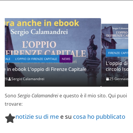
FIRENZE CAPITALE
L'OPPIO DI FIRENZE CAPITALE
NEWS
L’oppio di Firenze Capitale il 30 gennaio presso il
circolo Isolotto “Paolo Pampaloni APS”
25 Gennaio 2026
Sergio Calamandrei
Sono
Sergio Calamandrei
e questo è il mio sito. Qui puoi
trovare:
notizie su di me
e su
cosa ho pubblicato