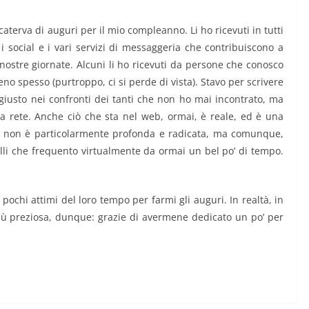
aterva di auguri per il mio compleanno. Li ho ricevuti in tutti
i social e i vari servizi di messaggeria che contribuiscono a
e nostre giornate. Alcuni li ho ricevuti da persone che conosco
eno spesso (purtroppo, ci si perde di vista). Stavo per scrivere
giusto nei confronti dei tanti che non ho mai incontrato, ma
 rete. Anche ciò che sta nel web, ormai, è reale, ed è una
ta non è particolarmente profonda e radicata, ma comunque,
elli che frequento virtualmente da ormai un bel po’ di tempo.
ochi attimi del loro tempo per farmi gli auguri. In realtà, in
più preziosa, dunque: grazie di avermene dedicato un po’ per