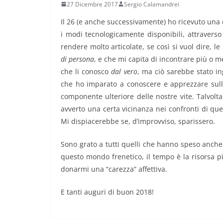
27 Dicembre 2017
Sergio Calamandrei
Il 26 (e anche successivamente) ho ricevuto una c
i modi tecnologicamente disponibili, attraverso 
rendere molto articolate, se così si vuol dire, l
di persona
, e che mi capita di incontrare più o m
che li conosco
dal vero
, ma ciò sarebbe stato in
che ho imparato a conoscere e apprezzare sulla
componente ulteriore delle nostre vite. Talvol
avverto una certa vicinanza nei confronti di qu
Mi dispiacerebbe se, d’improvviso, sparissero.
Sono grato a tutti quelli che hanno speso anche p
questo mondo frenetico, il tempo è la risorsa 
donarmi una “carezza” affettiva.
E tanti auguri di buon 2018!