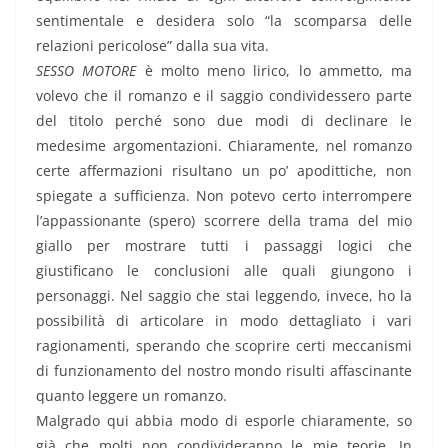
sentimentale e desidera solo “la scomparsa delle
relazioni pericolose” dalla sua vita.
SESSO MOTORE
è molto meno lirico, lo ammetto, ma
volevo che il romanzo e il saggio condividessero parte
del titolo perché sono due modi di declinare le
medesime argomentazioni. Chiaramente, nel romanzo
certe affermazioni risultano un po’ apodittiche, non
spiegate a sufficienza. Non potevo certo interrompere
l’appassionante (spero) scorrere della trama del mio
giallo per mostrare tutti i passaggi logici che
giustificano le conclusioni alle quali giungono i
personaggi. Nel saggio che stai leggendo, invece, ho la
possibilità di articolare in modo dettagliato i vari
ragionamenti, sperando che scoprire certi meccanismi
di funzionamento del nostro mondo risulti affascinante
quanto leggere un romanzo.
Malgrado qui abbia modo di esporle chiaramente, so
già che molti non condivideranno le mie teorie. In