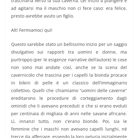
trascinarla verso la sua caverna. Lei iniziò a piangere e
ad agitarsi ma il maschio non ci fece caso: era felice,
presto avrebbe avuto un figlio.
Alt! Fermiamoci qui!
Questo sarebbe stato un bellissimo inizio per un saggio
divulgativo sui rapporti tra uomini e donne, ma
purtroppo (per le esigenze narrative dell’autore) le cose
non sono mai andate così, anche se la scena del
cavernicolo che trascina per i capelli la bionda procace
in bikini di pelle è un classico dell’immaginario
collettivo. Quelli che chiamiamo “uomini delle caverne”
ereditarono le procedure di corteggiamento dagli
ominidi che li avevano preceduti e che si erano evoluti
per centinaia di migliaia di anni nelle savane africane.
Lì, innanzi tutto, non c’erano bionde. Poi, sia le
femmine che i maschi non avevano capelli lunghi, né
trecce da afferrare, essendo la loro peluria inizialmente