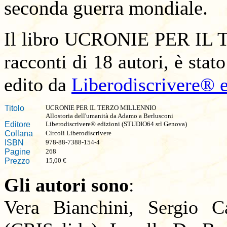
seconda guerra mondiale.
Il libro UCRONIE PER IL
racconti di 18 autori, è stat
edito da
Liberodiscrivere® 
Titolo
UCRONIE
PER IL TERZO MILLENNIO
Allostoria dell'umanità da Adamo a Berlusconi
Editore
Liberodiscrivere®
edizioni (STUDIO64 srl Genova)
Collana
Circoli Liberodiscrivere
ISBN
978-88-7388-154-4
Pagine
268
Prezzo
15,00 €
Gli autori sono
:
Vera Bianchini, Sergio C