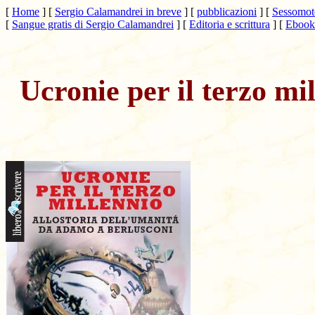
[
Home
]
[
Sergio Calamandrei in breve
]
[
pubblicazioni
]
[
Sessomoto
[
Sangue gratis di Sergio Calamandrei
]
[
Editoria e scrittura
]
[
Ebook 
Ucronie per il terzo mi