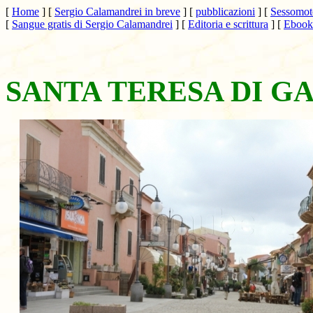
[
Home
]
[
Sergio Calamandrei in breve
]
[
pubblicazioni
]
[
Sessomoto
[
Sangue gratis di Sergio Calamandrei
]
[
Editoria e scrittura
]
[
Ebook 
SANTA TERESA DI G