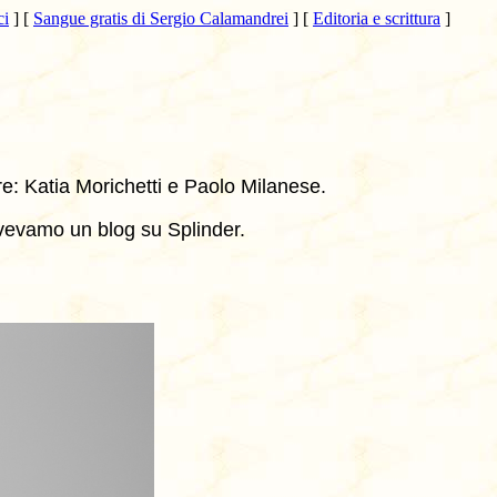
ci
]
[
Sangue gratis di Sergio Calamandrei
]
[
Editoria e scrittura
]
ore: Katia Morichetti e Paolo Milanese.
avevamo un blog su Splinder.