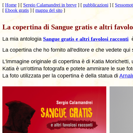
[
Home
]
[
Sergio Calamandrei in breve
]
[
pubblicazioni
]
[
Sessomoto
[
Ebook gratis
]
[
mappa del sito
]
La copertina di Sangue gratis e altri favolo
La mia antologia
Sangue gratis e altri favolosi racconti
è
La copertina che ho fornito all'editore e che vedete qui
L'immagine originale di copertina è di Katia Morichetti
Katia è un'ottima fotografa e potete ammirare le sue fo
La foto utilizzata per la copertina è della statua di
Arnal