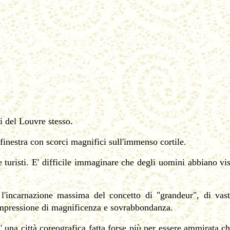
i del Louvre stesso.
 finestra con scorci magnifici sull'immenso cortile.
turisti. E' difficile immaginare che degli uomini abbiano viss
'incarnazione massima del concetto di "grandeur", di vasti
impressione di magnificenza e sovrabbondanza.
E' una città coreografica fatta forse più per essere ammirata ch