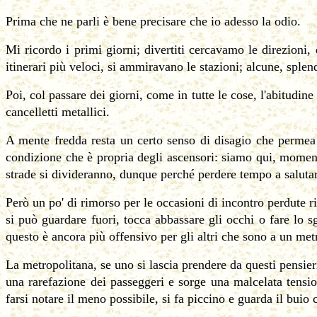
Prima che ne parli è bene precisare che io adesso la odio.
Mi ricordo i primi giorni; divertiti cercavamo le direzioni,
itinerari più veloci, si ammiravano le stazioni; alcune, splen
Poi, col passare dei giorni, come in tutte le cose, l'abitudin
cancelletti metallici.
A mente fredda resta un certo senso di disagio che permea q
condizione che è propria degli ascensori: siamo qui, moment
strade si divideranno, dunque perché perdere tempo a salutar
Però un po' di rimorso per le occasioni di incontro perdute r
si può guardare fuori, tocca abbassare gli occhi o fare lo 
questo è ancora più offensivo per gli altri che sono a un met
La metropolitana, se uno si lascia prendere da questi pensier
una rarefazione dei passeggeri e sorge una malcelata tensi
farsi notare il meno possibile, si fa piccino e guarda il buio c