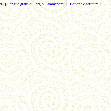
ci
]
[
Sangue gratis di Sergio Calamandrei
]
[
Editoria e scrittura
]