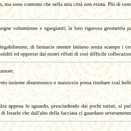
, ma sono contento che nella mia città non esista. Più di ce
egne voluminose e sgargianti; la loro rigorosa geometria par
iegabilmente, di farmacie mentre latitano senza scampo i cesti
stiditi ed oppressi dai nostri rifiuti di così difficile collocazio
lumore.
to insieme disarmonico e massiccio possa risultare così bello,
i alza appena lo sguardo, prescindendo dai pochi turisti, si p
di Israele che dall'alto della facciata ci guardano severamente