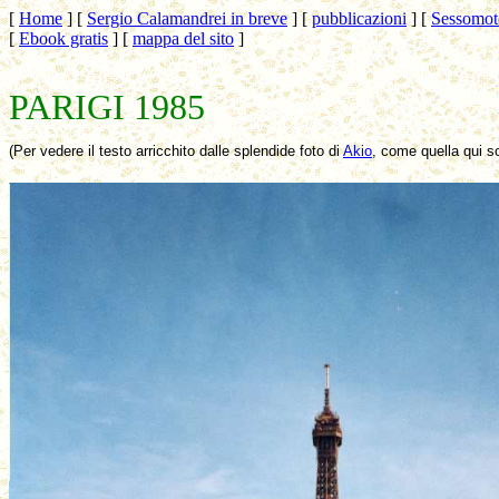
[
Home
]
[
Sergio Calamandrei in breve
]
[
pubblicazioni
]
[
Sessomoto
[
Ebook gratis
]
[
mappa del sito
]
PARIGI 1985
(Per vedere il testo arricchito dalle splendide foto di
Akio
, come quella qui s