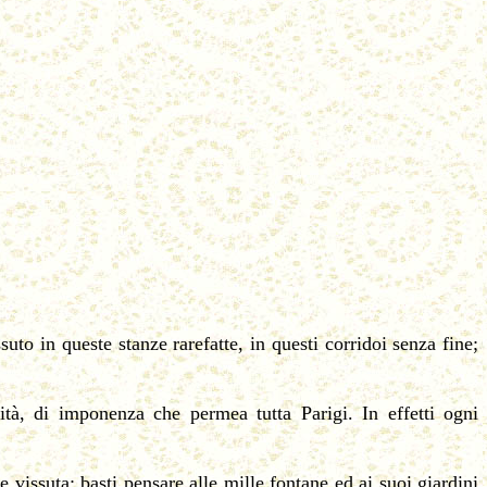
uto in queste stanze rarefatte, in questi corridoi senza fine;
tà, di imponenza che permea tutta Parigi. In effetti ogni
e vissuta; basti pensare alle mille fontane ed ai suoi giardini