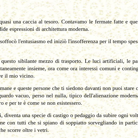
 quasi una caccia al tesoro. Contavamo le fermate fatte e quel
dide espressioni di architettura moderna.
e soffocò l'entusiasmo ed iniziò l'insofferenza per il tempo sp
uesto sibilante mezzo di trasporto. Le luci artificiali, le pa
aneamente insieme, ora come ora interessi comuni e contingen
e il mio vicino.
imane e queste persone che ti siedono davanti non puoi stare c
sguardo vacuo, perso nel nulla, tipico dell'alienazione mode
ro e per te è come se non esistessero.
i, diventa una specie di castigo o pedaggio da subire ogni volta
one con tutti che si spiano di soppiatto sorvegliando in part
he scorre oltre i vetri.