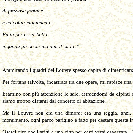
di preziose fontane
e calcolati monumenti.
Fatta per esser bella
inganna gli occhi ma non il cuore."
Ammirando i quadri del Louvre spesso capita di dimenticars
Per fortuna talvolta, incastrata tra due opere, mi rapisce una
Esamino con più attenzione le sale, astraendomi da dipinti e 
siamo troppo distanti dal concetto di abitazione.
Ma il Louvre non era una dimora; era una reggia, anzi, l
monumento, ogni parco parigino è fatto per destare questa 
Oserei dire che Parigi è una città per certi versi esagerata. 