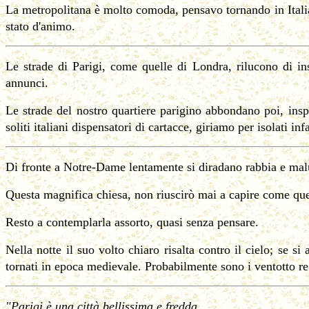
La metropolitana è molto comoda, pensavo tornando in Italia
stato d'animo.
Le strade di Parigi, come quelle di Londra, rilucono di ins
annunci.
Le strade del nostro quartiere parigino abbondano poi, insp
soliti italiani dispensatori di cartacce, giriamo per isolati infa
Di fronte a Notre-Dame lentamente si diradano rabbia e ma
Questa magnifica chiesa, non riuscirò mai a capire come ques
Resto a contemplarla assorto, quasi senza pensare.
Nella notte il suo volto chiaro risalta contro il cielo; se s
tornati in epoca medievale. Probabilmente sono i ventotto re 
"Parigi è una città bellissima e fredda,