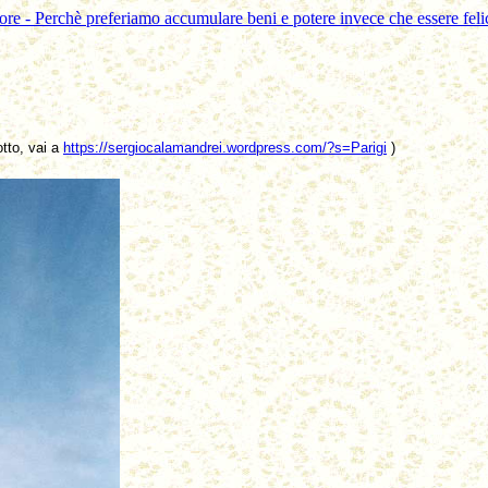
re - Perchè preferiamo accumulare beni e potere invece che essere feli
otto, vai a
https://sergiocalamandrei.wordpress.com/?s=Parigi
)